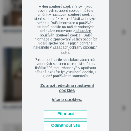
Výběr souborů cookie (s výjimkou
povinných souborů cookie) můžete
změnit v nastavení souborů cookie,
které se nachází v dolní části webových
stránek. Další informace o používání
souborů cookie na našich webových
stránkách naleznete v
Zásadách
MODERNÍ DESIGNOVÉ KUCHYNĚ
používání souborů cookie
. Další
informace o zpracování vašich osobních
údajů společností a jejich ochraně
naleznete v
Zásadách ochrany osobních
údajů
.
Pokud souhlasíte s instalací všech níže
uvedených souborů cookie, klikněte na
tlačítko "Přijmout všechny", v opačném
případě označte typy souborů cookie, s
jejichž používáním souhlasíte.
Zobrazit všechna nastavení
cookies
Více o cookies.
KLASICKÉ KUCHYNĚ
Přijmout
Odmítnout vše