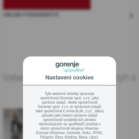
ONLINE PORADENSTVÍ
Vyberte si tu správnou kuchyň a
Nastavení cookies
příslušenství
Tyto webové stránky spravuje
společnost Gorenje spol. s.r.o. jako
správce údajů. Vedle společnosti
Gorenje spol. s.r.o. je správcem údajů
také společnost ConnectLife, LLC., která
působí jako hlavní správce údajů
společností vyrábějících a/nebo
obchodujících se spotřebiči značek v
rámci společností skupiny Hisense
Europe (Hisense, Gorenje, Asko, ATAG,
Pelgrim, Etna, Körting, Mora, Upo).