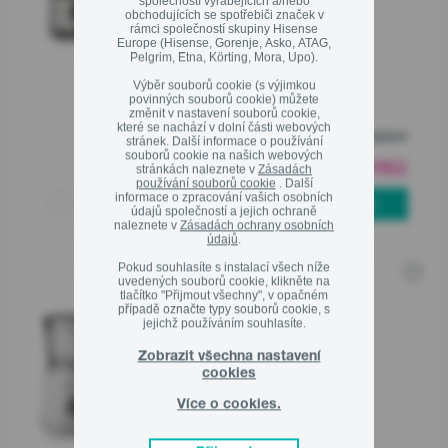
společností vyrábějících a/nebo
obchodujících se spotřebiči značek v
rámci společností skupiny Hisense
Ekodesign
Europe (Hisense, Gorenje, Asko, ATAG,
Pelgrim, Etna, Körting, Mora, Upo).
Linka pro záruční a pozáruční servis
Výběr souborů cookie (s výjimkou
povinných souborů cookie) můžete
800 105 505
změnit v nastavení souborů cookie,
které se nachází v dolní části webových
Skladem
stránek. Další informace o používání
souborů cookie na našich webových
3 499
Kč
00
stránkách naleznete v
Zásadách
používání souborů cookie
. Další
informace o zpracování vašich osobních
Porovnat
PŘIDAT DO KOŠÍKU
údajů společností a jejich ochraně
Zavřít
naleznete v
Zásadách ochrany osobních
údajů
.
Pokud souhlasíte s instalací všech níže
uvedených souborů cookie, klikněte na
SB801W
tlačítko "Přijmout všechny", v opačném
případě označte typy souborů cookie, s
jejichž používáním souhlasíte.
Výkonný motor
Multifunkční
Zobrazit všechna nastavení
Mixovací nádoba
cookies
Více o cookies.