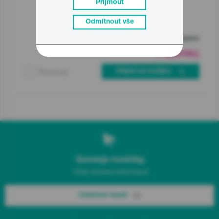
Přijmout
Odmítnout vše
Skladem
1 999
Kč
00
Porovnat
PŘIDAT DO KOŠÍKU
Gorenje novinky.
Vždy čerstvé informace!
Odebírat hned!