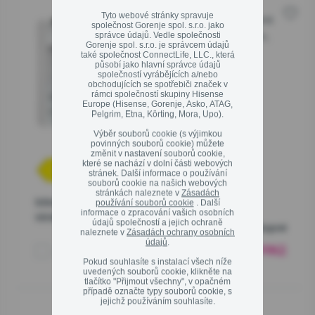
Zavřít
Tyto webové stránky spravuje
G400 Vestavná integrovaná
Řada
AKČNÍ NABÍDKA %
společnost Gorenje spol. s.r.o. jako
On-line prodejci
chladnička, 177.2 x 54 x 54.5 cm,
správce údajů. Vedle společnosti
Gorenje spol. s.r.o. je správcem údajů
Pojezdy
také společnost ConnectLife, LLC., která
Kuchyňská studia
působí jako hlavní správce údajů
RBI517D41WFE
společností vyrábějících a/nebo
obchodujících se spotřebiči značek v
rámci společností skupiny Hisense
Informace zákazníkům
Zavřít
D (energetická účinnost)
Europe (Hisense, Gorenje, Asko, ATAG,
Technologie AdaptTech
Pelgrim, Etna, Körting, Mora, Upo).
Evropská kvalita
Užitečné informace - rady odborníků
Výběr souborů cookie (s výjimkou
povinných souborů cookie) můžete
změnit v nastavení souborů cookie,
Služby a servis
které se nachází v dolní části webových
stránek. Další informace o používání
Servisní podpora - registrace
souborů cookie na našich webových
stránkách naleznete v
Zásadách
používání souborů cookie
. Další
Informační list
Optimal/Extra záruky
informace o zpracování vašich osobních
výrobku
údajů společností a jejich ochraně
Dočasně nedostupné
naleznete v
Zásadách ochrany osobních
Prodejny
údajů
.
17 990
Kč
00
Porovnat
Pokud souhlasíte s instalací všech níže
uvedených souborů cookie, klikněte na
Objednáni servisní podpory – Přihlášený uživatel
tlačítko "Přijmout všechny", v opačném
případě označte typy souborů cookie, s
jejichž používáním souhlasíte.
Objednáni servisní podpory – Host