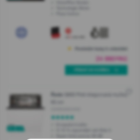
Zavřít
VisionPlus Screen
Technologie Stirrer
AKČNÍ NABÍDKA %
Pizza funkce
On-line prodejci
Kuchyňská studia
Informace zákazníkům
Zavřít
Poslední kusy k odeslání
Užitečné informace - rady odborníků
24 990
Kč
00
Služby a servis
PŘIDAT DO KOŠÍKU
Servisní podpora - registrace
Optimal/Extra záruky
G600 Plně integrovaná myčka,
Řada
60 cm
Prodejny
GV693A65UVAD
Objednáni servisní podpory – Přihlášený uživatel
Evropská kvalita
O 10 % úspornější než třída A
Super tichý provoz 38 dB
Objednáni servisní podpory – Host