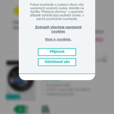
Pokud souhlasíte s instalací všech níže
uvedených souborů cookie, klikněte na
tlačítko "Přijmout všechny", v opačném
případě označte typy souborů cookie, s
jejichž používáním souhlasíte.
Informační list
Zobrazit všechna nastavení
výrobku
cookies
Dočasně nedostupné
17 990
Kč
00
Více o cookies.
Přijmout
G600 Volně stojící pračka, 10 kg,
Řada
Odmítnout vše
1400 ot./min.
WAP104A3DWI
Evropská kvalita
O 30 % úspornější než třída A
AutoDosing System