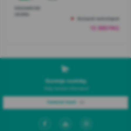
Informační list
výrobku
Dočasně nedostupné
15 990
Kč
00
Gorenje novinky.
Vždy čerstvé informace!
Odebírat hned!