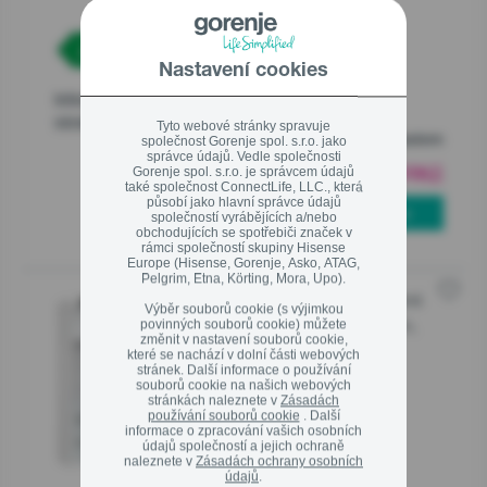
Ekodesign
Nastavení cookies
Linka pro záruční a pozáruční servis
Informační list
800 105 505
výrobku
Tyto webové stránky spravuje
Skladem
společnost Gorenje spol. s.r.o. jako
správce údajů. Vedle společnosti
19 990
Kč
00
Gorenje spol. s.r.o. je správcem údajů
také společnost ConnectLife, LLC., která
působí jako hlavní správce údajů
PŘIDAT DO KOŠÍKU
společností vyrábějících a/nebo
obchodujících se spotřebiči značek v
Zavřít
rámci společností skupiny Hisense
Europe (Hisense, Gorenje, Asko, ATAG,
Pelgrim, Etna, Körting, Mora, Upo).
G400 Vestavná integrovaná
Řada
Výběr souborů cookie (s výjimkou
chladnička, 177.2 x 54 x 54.5 cm,
povinných souborů cookie) můžete
změnit v nastavení souborů cookie,
Pojezdy
které se nachází v dolní části webových
stránek. Další informace o používání
RBI517D41WFE
souborů cookie na našich webových
stránkách naleznete v
Zásadách
používání souborů cookie
. Další
D (energetická účinnost)
informace o zpracování vašich osobních
Technologie AdaptTech
údajů společností a jejich ochraně
naleznete v
Zásadách ochrany osobních
Evropská kvalita
údajů
.