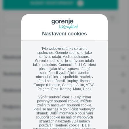
HLÍDAT DOSTUPNOST
Ekodesign
Online partneři
Linka pro záruční a pozáruční servis
800 105 505
Kamenné prodejny
Nastavení cookies
Tyto webové stránky spravuje
společnost Gorenje spol. s.r.o. jako
správce údajů. Vedle společnosti
Vlastnosti
Gorenje spol. s.r.o. je správcem údajů
Zavřít
také společnost ConnectLife, LLC., která
působí jako hlavní správce údajů
společností vyrábějících a/nebo
Technické detaily
obchodujících se spotřebiči značek v
rámci společností skupiny Hisense
Europe (Hisense, Gorenje, Asko, ATAG,
Pelgrim, Etna, Körting, Mora, Upo).
Hodnocení
Výběr souborů cookie (s výjimkou
povinných souborů cookie) můžete
změnit v nastavení souborů cookie,
Podpora
které se nachází v dolní části webových
stránek. Další informace o používání
souborů cookie na našich webových
Odpovědná osoba pro EU
stránkách naleznete v
Zásadách
používání souborů cookie
. Další
Hospodářský subjekt odpovědný za tento produkt se nachází v