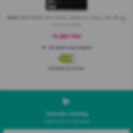
G600 Multifunkční trouba s přídavnou párou, 60 x 60 cm
Řada
BPSA6747A08XWI
15 990
Kč
00
Dočasně nedostupné
Informační list výrobku
Gorenje novinky.
Vždy čerstvé informace!