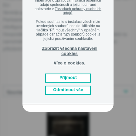
informace o zpracování vašich osobních
EU:
údajů společností a jejich ochraně
naleznete v
Zásadách ochrany osobních
Gorenje gospodinjski aparati, d.o.o
údajů
.
Partizanska cesta 12, 3320 Velenje, SI
Pokud souhlasíte s instalací všech níže
uvedených souborů cookie, klikněte na
info@gorenje.com
tlačítko "Přijmout všechny", v opačném
Hospodářský subjekt odpovědný za produkt najdete také na
případě označte typy souborů cookie, s
jejichž používáním souhlasíte.
samotném produktu, na jeho obalu nebo v dokumentaci
přiložené k produktu.
Zobrazit všechna nastavení
cookies
Více o cookies.
Související produkty
Přijmout
Odmítnout vše