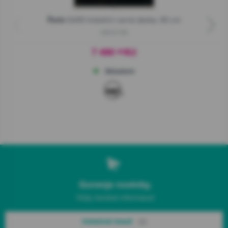
G400 Indukční varná deska, 60 cm
Řada
GI6401BX
7 490
Kč
00
Skladem
Gorenje novinky.
Vždy čerstvé informace!
Odebírat hned!