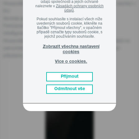
údajů společností a jejich ochraně
Hospodářský subjekt odpovědný za tento produkt se nachází v
naleznete v
Zásadách ochrany osobních
EU:
údajů
.
Gorenje gospodinjski aparati, d.o.o
Pokud souhlasíte s instalací všech níže
uvedených souborů cookie, klikněte na
Partizanska cesta 12, 3320 Velenje, SI
tlačítko "Přijmout všechny", v opačném
případě označte typy souborů cookie, s
info@gorenje.com
jejichž používáním souhlasíte.
Hospodářský subjekt odpovědný za produkt najdete také na
Zobrazit všechna nastavení
samotném produktu, na jeho obalu nebo v dokumentaci
cookies
přiložené k produktu.
Více o cookies.
Přijmout
Související produkty
Odmítnout vše