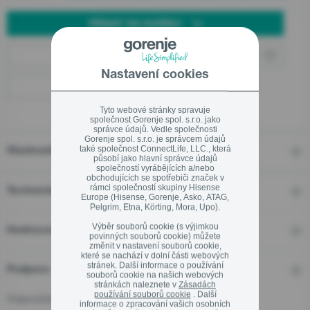
Ekodesign
PŘIDAT DO KOŠÍKU
Linka pro záruční a pozáruční servis
Online partneři
800 105 505
Nastavení cookies
Kamenné prodejny
Tyto webové stránky spravuje
společnost Gorenje spol. s.r.o. jako
správce údajů. Vedle společnosti
Gorenje spol. s.r.o. je správcem údajů
také společnost ConnectLife, LLC., která
Vlastnosti
Zavřít
působí jako hlavní správce údajů
společností vyrábějících a/nebo
obchodujících se spotřebiči značek v
rámci společností skupiny Hisense
Technické detaily
Europe (Hisense, Gorenje, Asko, ATAG,
Pelgrim, Etna, Körting, Mora, Upo).
Výběr souborů cookie (s výjimkou
Hodnocení
povinných souborů cookie) můžete
změnit v nastavení souborů cookie,
které se nachází v dolní části webových
stránek. Další informace o používání
Podpora
souborů cookie na našich webových
stránkách naleznete v
Zásadách
používání souborů cookie
. Další
Odpovědná osoba pro EU
informace o zpracování vašich osobních