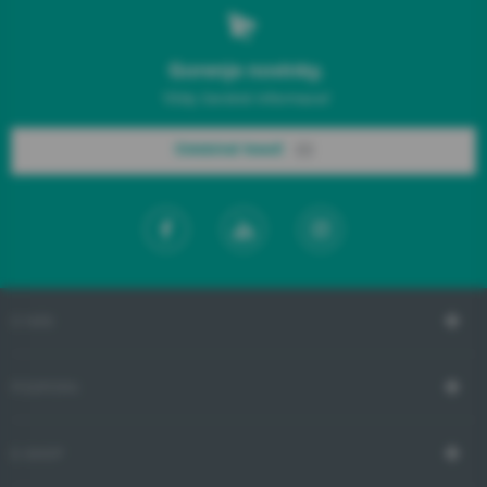
Gorenje novinky.
Vždy čerstvé informace!
Odebírat hned!
O NÁS
PODPORA
E-SHOP