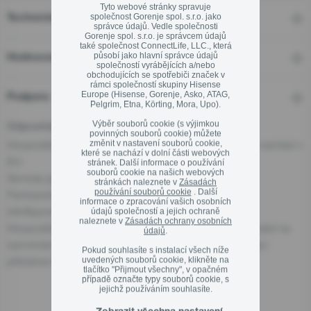
Tyto webové stránky spravuje
společnost Gorenje spol. s.r.o. jako
Technické detaily
Ekodesign
správce údajů. Vedle společnosti
Gorenje spol. s.r.o. je správcem údajů
také společnost ConnectLife, LLC., která
Linka pro záruční a pozáruční servis
působí jako hlavní správce údajů
Hodnocení
společností vyrábějících a/nebo
800 105 505
obchodujících se spotřebiči značek v
rámci společností skupiny Hisense
Europe (Hisense, Gorenje, Asko, ATAG,
Podpora
Pelgrim, Etna, Körting, Mora, Upo).
Výběr souborů cookie (s výjimkou
Odpovědná osoba pro EU
povinných souborů cookie) můžete
Hospodářský subjekt odpovědný za tento produkt se nachází v
změnit v nastavení souborů cookie,
které se nachází v dolní části webových
Zavřít
EU:
stránek. Další informace o používání
souborů cookie na našich webových
Gorenje gospodinjski aparati, d.o.o
stránkách naleznete v
Zásadách
používání souborů cookie
. Další
Partizanska cesta 12, 3320 Velenje, SI
informace o zpracování vašich osobních
info@gorenje.com
údajů společností a jejich ochraně
naleznete v
Zásadách ochrany osobních
Hospodářský subjekt odpovědný za produkt najdete také na
údajů
.
samotném produktu, na jeho obalu nebo v dokumentaci
Pokud souhlasíte s instalací všech níže
přiložené k produktu.
uvedených souborů cookie, klikněte na
tlačítko "Přijmout všechny", v opačném
případě označte typy souborů cookie, s
jejichž používáním souhlasíte.