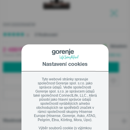
Zavřít
AKČNÍ NABÍDKA %
On-line prodejci
SVC222230AEW
Kuchyňská studia
2 Hodnocení
Informace zákazníkům
Zavřít
Skladem
2 499
Kč
00
Užitečné informace - rady odborníků
Včetně DPH ,
Doručení do 2-3 pracovních dní | Zdarma nad 2 000 Kč
Služby a servis
Nastavení cookies
PŘIDAT DO KOŠÍKU
Servisní podpora - registrace
Tyto webové stránky spravuje
Online partneři
společnost Gorenje spol. s.r.o. jako
Optimal/Extra záruky
správce údajů. Vedle společnosti
Gorenje spol. s.r.o. je správcem údajů
Kamenné prodejny
také společnost ConnectLife, LLC., která
Prodejny
působí jako hlavní správce údajů
společností vyrábějících a/nebo
obchodujících se spotřebiči značek v
rámci společností skupiny Hisense
Objednáni servisní podpory – Přihlášený uživatel
Europe (Hisense, Gorenje, Asko, ATAG,
Pelgrim, Etna, Körting, Mora, Upo).
Vlastnosti
Objednáni servisní podpory – Host
Výběr souborů cookie (s výjimkou