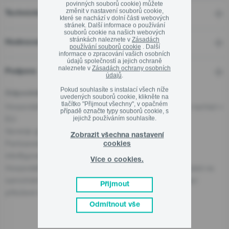
povinných souborů cookie) můžete
změnit v nastavení souborů cookie,
Technické detaily
Ekodesign
které se nachází v dolní části webových
stránek. Další informace o používání
souborů cookie na našich webových
Linka pro záruční a pozáruční servis
stránkách naleznete v
Zásadách
Hodnocení
používání souborů cookie
. Další
800 105 505
informace o zpracování vašich osobních
údajů společností a jejich ochraně
naleznete v
Zásadách ochrany osobních
Podpora
údajů
.
Pokud souhlasíte s instalací všech níže
Odpovědná osoba pro EU
uvedených souborů cookie, klikněte na
tlačítko "Přijmout všechny", v opačném
Hospodářský subjekt odpovědný za tento produkt se nachází v
případě označte typy souborů cookie, s
Zavřít
EU:
jejichž používáním souhlasíte.
Gorenje gospodinjski aparati, d.o.o
Zobrazit všechna nastavení
Partizanska cesta 12, 3320 Velenje, SI
cookies
info@gorenje.com
Více o cookies.
Hospodářský subjekt odpovědný za produkt najdete také na
samotném produktu, na jeho obalu nebo v dokumentaci
Přijmout
přiložené k produktu.
Odmítnout vše