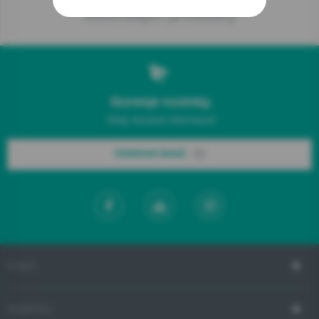
Související produkty
Gorenje novinky.
Vždy čerstvé informace!
Odebírat hned!
O NÁS
PODPORA