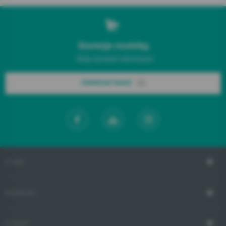
Gorenje novinky.
Vždy čerstvé informace!
Odebírat hned!
O NÁS
PODPORA
E-SHOP