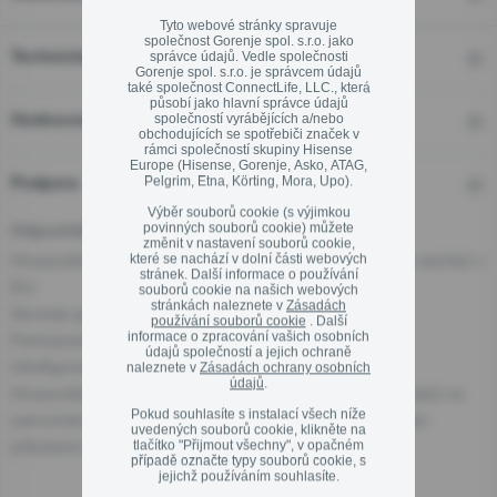
Tyto webové stránky spravuje
Ekodesign
společnost Gorenje spol. s.r.o. jako
správce údajů. Vedle společnosti
Technické detaily
Gorenje spol. s.r.o. je správcem údajů
Linka pro záruční a pozáruční servis
také společnost ConnectLife, LLC., která
působí jako hlavní správce údajů
800 105 505
společností vyrábějících a/nebo
Hodnocení
obchodujících se spotřebiči značek v
rámci společností skupiny Hisense
Europe (Hisense, Gorenje, Asko, ATAG,
Pelgrim, Etna, Körting, Mora, Upo).
Podpora
Výběr souborů cookie (s výjimkou
povinných souborů cookie) můžete
Odpovědná osoba pro EU
změnit v nastavení souborů cookie,
Zavřít
Hospodářský subjekt odpovědný za tento produkt se nachází v
které se nachází v dolní části webových
stránek. Další informace o používání
EU:
souborů cookie na našich webových
stránkách naleznete v
Zásadách
Gorenje gospodinjski aparati, d.o.o
používání souborů cookie
. Další
informace o zpracování vašich osobních
Partizanska cesta 12, 3320 Velenje, SI
údajů společností a jejich ochraně
info@gorenje.com
naleznete v
Zásadách ochrany osobních
údajů
.
Hospodářský subjekt odpovědný za produkt najdete také na
Pokud souhlasíte s instalací všech níže
samotném produktu, na jeho obalu nebo v dokumentaci
uvedených souborů cookie, klikněte na
přiložené k produktu.
tlačítko "Přijmout všechny", v opačném
případě označte typy souborů cookie, s
jejichž používáním souhlasíte.