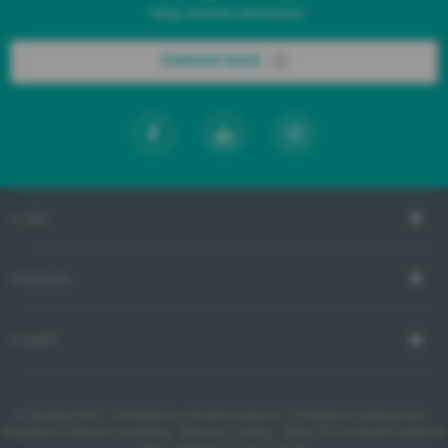
Vždy čerstvé informace!
Odebírat hned!
O NÁS
PODPORA
E-SHOP
© Gorenje 2019 -
Prohlášení o ochraně soukromí
-
Prohlášení o přístupnosti
-
Všeobecné obchodní podmínky
-
Doprava a služby
-
Zákon EU o ochraně osobních