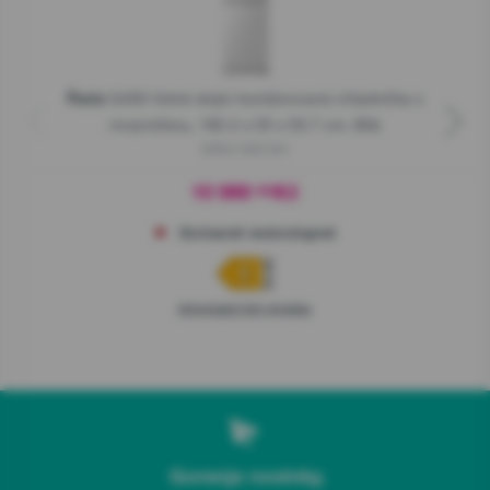
G400 Volně stojící kombinovaná chladnička s
Řada
mrazničkou, 182.4 x 55 x 55.7 cm, Bílá
NRK418ECW4
10 990
Kč
00
Dočasně nedostupné
Informační list výrobku
Gorenje novinky.