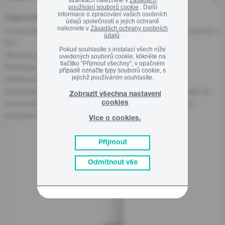
stránkách naleznete v
Zásadách
používání souborů cookie
. Další
informace o zpracování vašich osobních
Odpovědná osoba pro EU
údajů společností a jejich ochraně
naleznete v
Zásadách ochrany osobních
Hospodářský subjekt odpovědný za tento produkt se nachází v
údajů
.
EU:
Pokud souhlasíte s instalací všech níže
Gorenje gospodinjski aparati, d.o.o
uvedených souborů cookie, klikněte na
tlačítko "Přijmout všechny", v opačném
Partizanska cesta 12, 3320 Velenje, SI
případě označte typy souborů cookie, s
jejichž používáním souhlasíte.
info@gorenje.com
Hospodářský subjekt odpovědný za produkt najdete také na
Zobrazit všechna nastavení
samotném produktu, na jeho obalu nebo v dokumentaci
cookies
přiložené k produktu.
Více o cookies.
Přijmout
Související produkty
Odmítnout vše