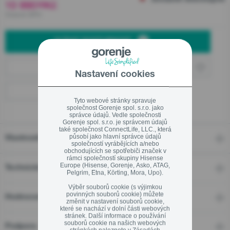
Dočasně nedostupné
10 990
Kč
00
Včetně DPH
Ekodesign
Linka pro záruční a pozáruční servis
HLÍDAT DOSTUPNOST
800 105 505
Online partneři
Nastavení cookies
Kamenné prodejny
Tyto webové stránky spravuje
společnost Gorenje spol. s.r.o. jako
správce údajů. Vedle společnosti
Zavřít
Gorenje spol. s.r.o. je správcem údajů
také společnost ConnectLife, LLC., která
působí jako hlavní správce údajů
Vlastnosti
společností vyrábějících a/nebo
obchodujících se spotřebiči značek v
rámci společností skupiny Hisense
Europe (Hisense, Gorenje, Asko, ATAG,
Technické detaily
Pelgrim, Etna, Körting, Mora, Upo).
Výběr souborů cookie (s výjimkou
povinných souborů cookie) můžete
Hodnocení
změnit v nastavení souborů cookie,
které se nachází v dolní části webových
stránek. Další informace o používání
souborů cookie na našich webových
Podpora