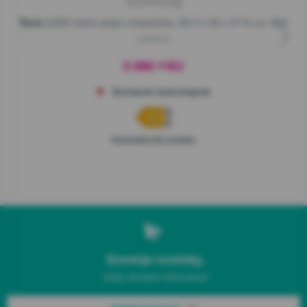
G200 Volně stojící chladnička, 84.5 x 56 x 57.9 cm, Bílá
Řada
R492PW
5 990
Kč
00
Dočasně nedostupné
Informační list výrobku
Gorenje novinky.
Vždy čerstvé informace!