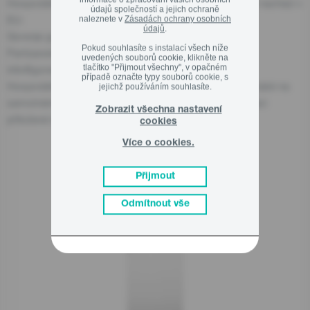
Hospodářský subjekt odpovědný za tento produkt se nachází v
údajů společností a jejich ochraně
EU:
naleznete v
Zásadách ochrany osobních
údajů
.
Gorenje gospodinjski aparati, d.o.o
Pokud souhlasíte s instalací všech níže
Partizanska cesta 12, 3320 Velenje, SI
uvedených souborů cookie, klikněte na
tlačítko "Přijmout všechny", v opačném
info@gorenje.com
případě označte typy souborů cookie, s
Hospodářský subjekt odpovědný za produkt najdete také na
jejichž používáním souhlasíte.
samotném produktu, na jeho obalu nebo v dokumentaci
Zobrazit všechna nastavení
přiložené k produktu.
cookies
Více o cookies.
Související produkty
Přijmout
Odmítnout vše