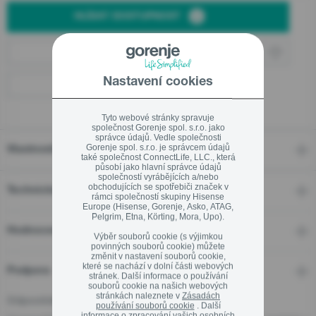
HLÍDAT DOSTUPNOST
Ekodesign
Linka pro záruční a pozáruční servis
Online partneři
800 105 505
Nastavení cookies
Kamenné prodejny
Tyto webové stránky spravuje
společnost Gorenje spol. s.r.o. jako
správce údajů. Vedle společnosti
Gorenje spol. s.r.o. je správcem údajů
Vlastnosti
také společnost ConnectLife, LLC., která
Zavřít
působí jako hlavní správce údajů
společností vyrábějících a/nebo
obchodujících se spotřebiči značek v
Technické detaily
rámci společností skupiny Hisense
Europe (Hisense, Gorenje, Asko, ATAG,
Pelgrim, Etna, Körting, Mora, Upo).
Hodnocení
Výběr souborů cookie (s výjimkou
povinných souborů cookie) můžete
změnit v nastavení souborů cookie,
které se nachází v dolní části webových
Podpora
stránek. Další informace o používání
souborů cookie na našich webových
stránkách naleznete v
Zásadách
Odpovědná osoba pro EU
používání souborů cookie
. Další
informace o zpracování vašich osobních