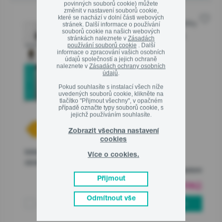
povinných souborů cookie) můžete
změnit v nastavení souborů cookie,
Ekodesign
které se nachází v dolní části webových
G600 Volně stojící chladničky
Řada
stránek. Další informace o používání
souborů cookie na našich webových
Cross door, 190 x 79.4 x 65 cm,
Linka pro záruční a pozáruční servis
stránkách naleznete v
Zásadách
InoxLook
používání souborů cookie
. Další
800 105 505
informace o zpracování vašich osobních
NRM819E61X
údajů společností a jejich ochraně
naleznete v
Zásadách ochrany osobních
údajů
.
E (energetická účinnost)
Pokud souhlasíte s instalací všech níže
NoFrost Plus
uvedených souborů cookie, klikněte na
Invertorový kompresor
tlačítko "Přijmout všechny", v opačném
případě označte typy souborů cookie, s
Zavřít
jejichž používáním souhlasíte.
Zobrazit všechna nastavení
cookies
Informační list
Více o cookies.
výrobku
Skladem
Přijmout
15 990
Kč
00
Odmítnout vše
Porovnat
PŘIDAT DO KOŠÍKU