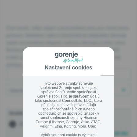
Zavřít
AKČNÍ NABÍDKA %
On-line prodejci
Kuchyňská studia
Čtyři dveře, velký objem a promyšlené zóny pro různé druhy
potravin. Multidoor nebo-li čtyřdvéřové chladničky Gorenje
Informace zákazníkům
nabízí rovnoměrné chlazení, nulovou námrazu a tichý chod.
Zavřít
Široké police na plechy, prostorné zásuvky a jasné LED
Užitečné informace - rady odborníků
světlo usnadní organizaci. Ideální pro rodiny, které chtějí
přehled a klid v kuchyni.
Služby a servis
Nastavení cookies
Filtrovat produkty
Servisní podpora - registrace
Tyto webové stránky spravuje
společnost Gorenje spol. s.r.o. jako
Optimal/Extra záruky
správce údajů. Vedle společnosti
Gorenje spol. s.r.o. je správcem údajů
také společnost ConnectLife, LLC., která
Prodejny
působí jako hlavní správce údajů
společností vyrábějících a/nebo
obchodujících se spotřebiči značek v
Současný výběr
rámci společností skupiny Hisense
Objednáni servisní podpory – Přihlášený uživatel
Europe (Hisense, Gorenje, Asko, ATAG,
Chlazení a mrazení
MultiDoor lednice
Pelgrim, Etna, Körting, Mora, Upo).
Objednáni servisní podpory – Host
Obnovit vše
Výběr souborů cookie (s výjimkou