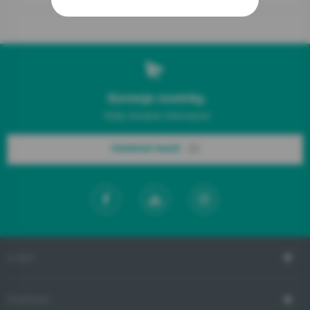
Gorenje novinky.
Vždy čerstvé informace!
Odebírat hned!
O NÁS
PODPORA